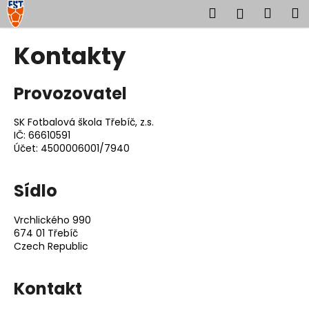
K
Přejít
Hledat
Náku
M
Přihlášen
na
o
obsah
Zpět
Zpět
košík
š
Kontakty
í
C
k
Provozovatel
o
p
SK Fotbalová škola Třebíč, z.s.
o
IČ: 66610591
t
Účet: 4500006001/7940
ř
e
Sídlo
b
u
Vrchlického 990
j
674 01 Třebíč
Czech Republic
e
t
Kontakt
e
n