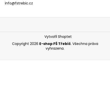
info@fstrebic.cz
a
j
í
Z
t
á
?
p
Vytvořil Shoptet
a
Copyright 2026
E-shop FŠ Třebíč
. Všechna práva
t
vyhrazena.
í
HLEDAT
D
o
p
o
r
u