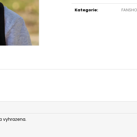
cena:
Kategorie
:
FANSH
a vyhrazena.