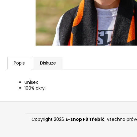
Popis
Diskuze
Unisex
100% akryl
Z
á
p
Copyright 2026
E-shop FŠ Třebíč
. Všechna práv
a
t