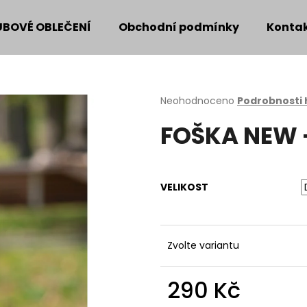
UBOVÉ OBLEČENÍ
Obchodní podmínky
Konta
Co potřebujete najít?
Průměrné
Neohodnoceno
Podrobnosti
hodnocení
FOŠKA NEW -
produktu
HLEDAT
je
0,0
z
5
Doporučujeme
VELIKOST
hvězdiček.
Zvolte variantu
290 Kč
Měrná